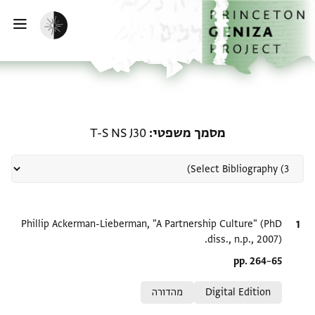
ף הבית
ילוג לתוכן
הפעלת מצב כהה
פתי
רשומה קשורה ל-מסמך משפטי: S J30
מסמך משפטי
T-S NS J30
ציטוט
Phillip Ackerman-Lieberman, "A Partnership Culture" (PhD
diss., n.p., 2007).
Location in source
pp. 264–65
Relation to document
Digital Edition
מהדורה