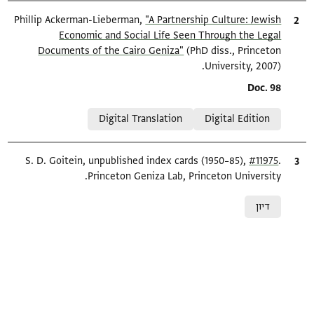
ציטוט
"A Partnership Culture: Jewish
Phillip Ackerman-Lieberman,
Economic and Social Life Seen Through the Legal
Documents of the Cairo Geniza"
(PhD diss., Princeton
University, 2007).
Location in source
Doc. 98
Relation to document
Digital Translation
Digital Edition
.
ציטוט
#11975
S. D. Goitein, unpublished index cards (1950–85),
Princeton Geniza Lab, Princeton University.
Relation to document
דיון