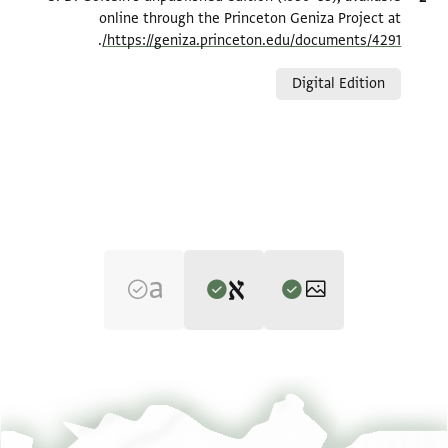
online through the Princeton Geniza Project at
.
https://geniza.princeton.edu/documents/4291/
Relation to document
Digital Edition
Editor: Goitein, S. D.
T-S NS J163 1v
הגדל וסובב
S. D. Goitein's unpublished edition (1950–85).
verso
T-S NS J163 1r
הגדל וסובב
recto