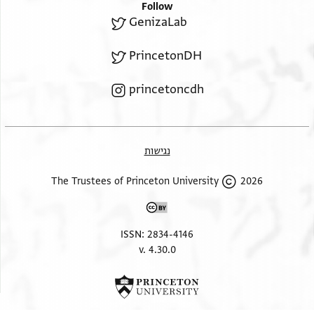
ומן אלעין כ]מסה וסתין
Follow
פי אלעשר אל[או]ל מחדש אלול
GenizaLab
שנת אתקיב לשטרות
left bottom margin, straight lines at 180 degrees to main text
והכל שריר ובריר וקיי]ם
PrincetonDH
princetoncdh
]מן דלך
]דנאניר
ענ]ד אלשיך
]. . . אלשטאר
נגישות
2026 The Trustees of Princeton University
ISSN: 2834-4146
v. 4.30.0