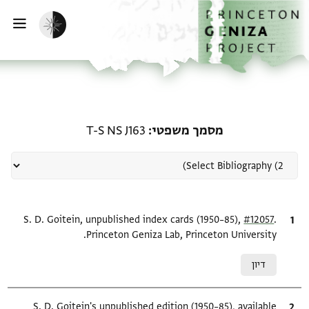
ף הבית
ילוג לתוכן
הפעלת מצב כהה
פתי
רשומה קשורה ל-מסמך משפטי: S J163
מסמך משפטי
T-S NS J163
.
ציטוט
#12057
S. D. Goitein, unpublished index cards (1950–85),
Princeton Geniza Lab, Princeton University.
Relation to document
דיון
ציטוט
S. D. Goitein's unpublished edition (1950–85), available