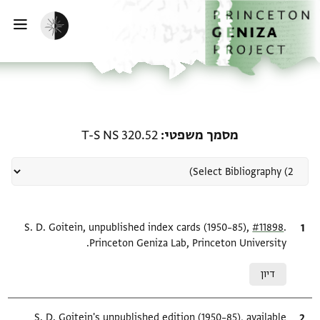
ף הבית
ילוג לתוכן
הפעלת מצב כהה
פתי
רשומה קשורה ל-מסמך משפטי: S 320.52
מסמך משפטי
T-S NS 320.52
.
ציטוט
#11898
S. D. Goitein, unpublished index cards (1950–85),
Princeton Geniza Lab, Princeton University.
Relation to document
דיון
ציטוט
S. D. Goitein's unpublished edition (1950–85), available