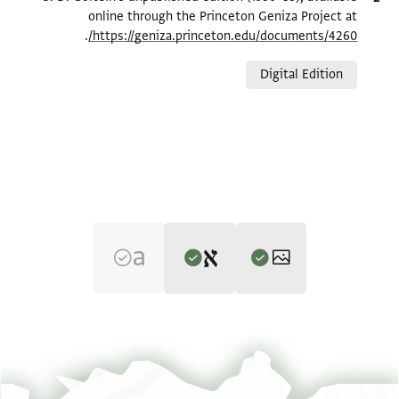
online through the Princeton Geniza Project at
.
https://geniza.princeton.edu/documents/4260/
Relation to document
Digital Edition
Editor: Goitein, S. D.
T-S NS 320.52 1r
הגדל וסובב
S. D. Goitein's unpublished edition (1950–85).
T-S NS 320.52 1v