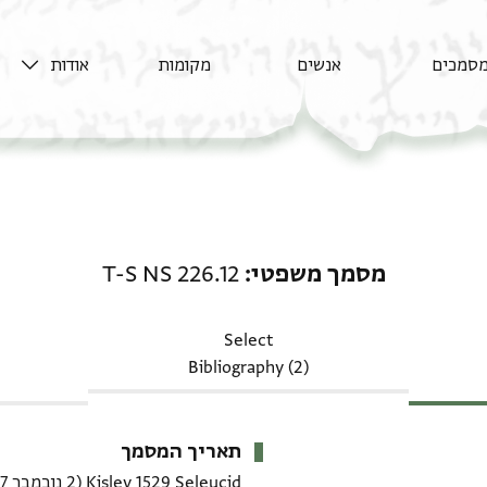
סמכים
אנשים
מקומות
אודות
מסמך משפטי: T-S NS 226.12
מסמך משפטי
T-S NS 226.12
Select
Bibliography (2)
תאריך המסמך
Kislev 1529 Seleucid
(2 נובמבר 1217–30 נובמבר 1217 CE)