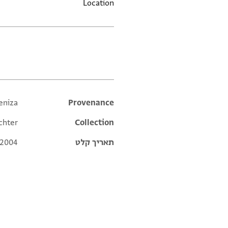
Location
תגים
eniza
Additional metadata
Provenance
chter
Collection
תאריך קלט
 2004