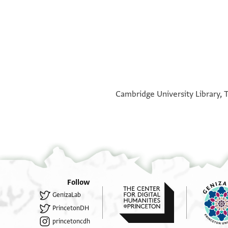
°
Cambridge University Library, T
Follow
GenizaLab
PrincetonDH
princetoncdh