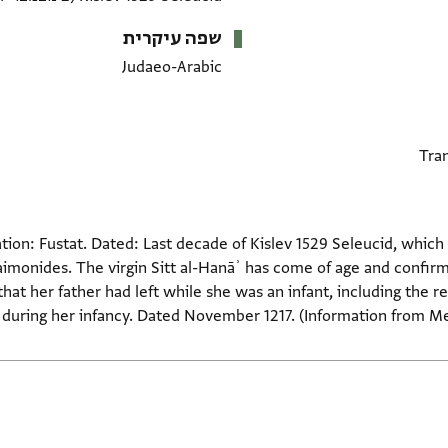
שפה עיקרית
Judaeo-Arabic
ion: Fustat. Dated: Last decade of Kislev 1529 Seleucid, which
imonides. The virgin Sitt al-Hanāʾ has come of age and confirm
that her father had left while she was an infant, including the 
during her infancy. Dated November 1217. (Information from Medi