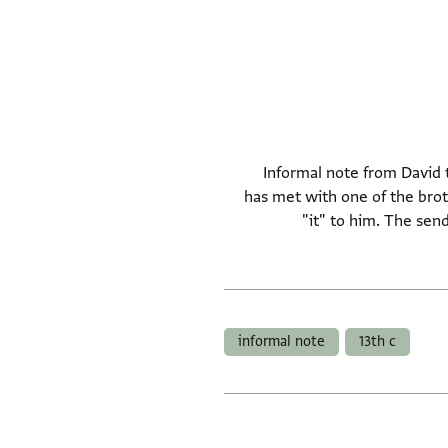
Informal note from David t
has met with one of the brot
"it" to him. The sen
informal note
13th c