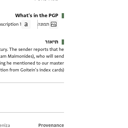
What's in the PGP
תמונה
1 Transcription
תיאור
ntury. The sender reports that he
raham Maimonides), who will send
thing he mentioned to our master
ation from Goitein's index cards)
תגים
eniza
Additional metadata
Provenance