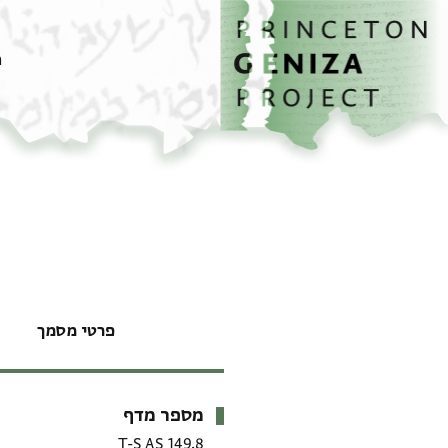
דף הבית
דילוג לתוכן
מ
פרטי מסמך
מספר מדף
מטא-דאטא
T-S AS 149.8