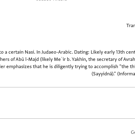
o a certain Nasi. In Judaeo-Arabic. Dating: Likely early 13th ce
hers of Abū l-Majd (likely Meʾir b. Yakhin, the secretary of Av
der emphasizes that he is diligently trying to accomplish "the 
(Sayyidnā)." (Inform
G