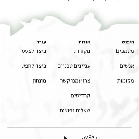
סמנוד פי צחה
מן ע[קלה וגוא]ז אמרה טאיעא מן גיר קהר ולא גבר ולא
אכראה ולה סהו
. . . . . . . . . . . . . . . . . . . . ]מפסדאת אלשהאדה אלאב . .
ש . . . פש
חיפוש
אודות
עזרה
מסמכים
מקורות
כיצד לצטט
אנשים
עניינים טכניים
כיצד לחפש
מקומות
צרו עמנו קשר
מונחון
קרדיטים
שאלות נפוצות