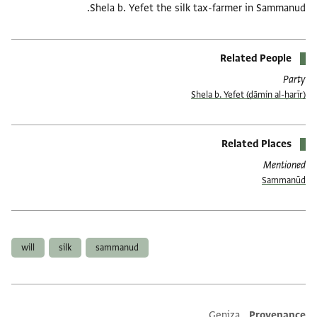
Shela b. Yefet the silk tax-farmer in Sammanud.
Related People
Party
Shela b. Yefet (ḍāmin al-ḥarīr)
Related Places
Mentioned
Sammanūd
תגים
will
silk
sammanud
Additional metadata
Geniza
Provenance