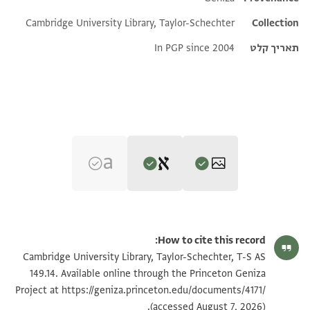
Cambridge University Library, Taylor-Schechter
Collection
תאריך קלט
In PGP since 2004
Editor: Goitein, S. D.
T-S AS 149.14 1r
הגדל וסובב
S. D. Goitein's unpublished edition (1950–85).
How to cite this record:
שהדותא דהות באנפנא אנן שהדי דחתמות ידנא לתחתא
T-S AS 149.14 1v
Cambridge University Library, Taylor-Schechter, T-S AS
בסוף שטרא דנן
149.14. Available online through the Princeton Geniza
https://geniza.princeton.edu/documents/4171/
כן הוה חצר אלינא מר ור שלה בר יפת צאמן אלחריר פי
Project at
תנאי היתר שימוש בתצלום
(accessed August 7, 2026).