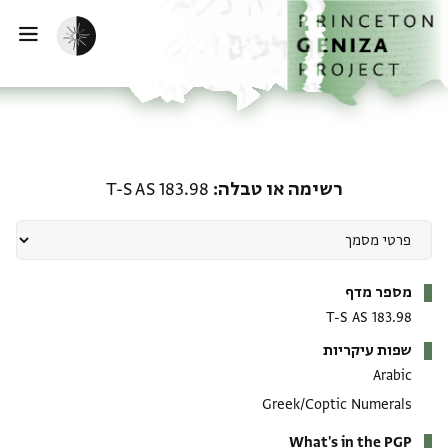
ף הבית
ילוג לתוכן
הפעלת מצב כהה
פתי
רשימה או טבלה: T-S AS 183.98
רשימה או טבלה
T-S AS 183.98
מטא-דאטא
מספר מדף
T-S AS 183.98
שפות עיקריות
Arabic
Greek/Coptic Numerals
What's in the PGP