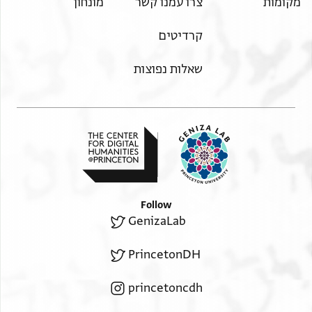
מקומות
צרו עמנו קשר
מונחון
קרדיטים
שאלות נפוצות
Follow
GenizaLab
PrincetonDH
princetoncdh