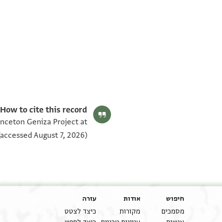
T-S AS 183.339 1v
T-S AS 183.339 1r
תנאי היתר שימוש בתצלום
How to cite this record:
inceton Geniza Project at
accessed August 7, 2026).
חיפוש
אודות
עזרה
מסמכים
מקורות
כיצד לצטט