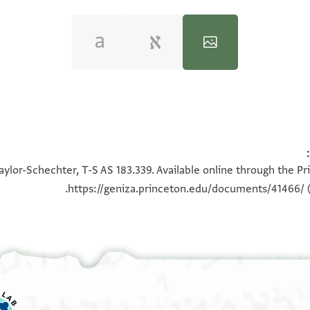
100%
100%
aylor-Schechter, T-S AS 183.339. Available online through the Pr
https://geniza.princeton.edu/documents/41466/
(