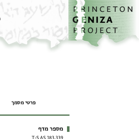
דף הבית
דילוג לתוכן
מ
פרטי מסמך
מספר מדף
מטא-דאטא
T-S AS 183.339