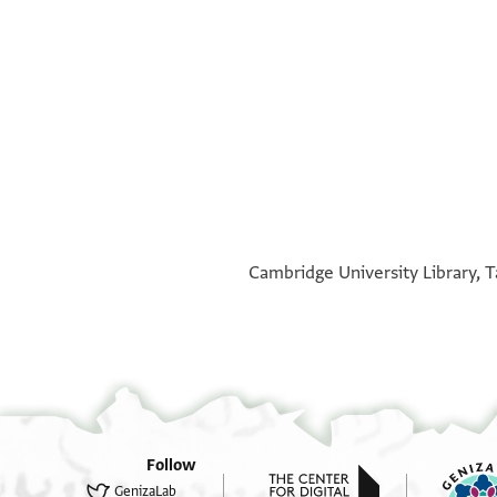
°
°
Cambridge University Library, T
Follow
GenizaLab