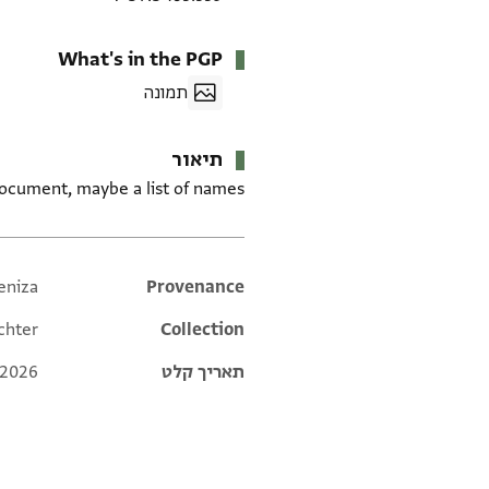
What's in the PGP
תמונה
תיאור
ocument, maybe a list of names.
eniza
Additional metadata
Provenance
chter
Collection
תאריך קלט
 2026