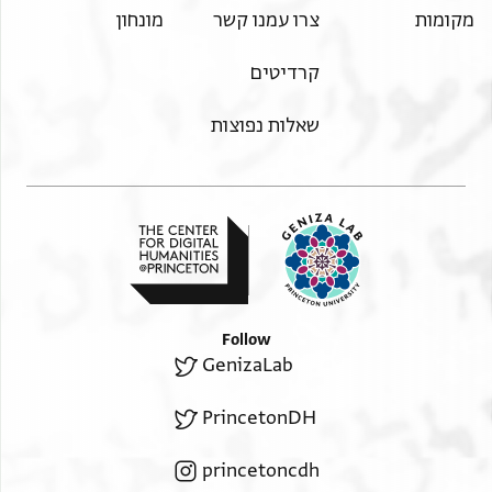
מקומות
צרו עמנו קשר
מונחון
קרדיטים
שאלות נפוצות
Follow
GenizaLab
PrincetonDH
princetoncdh