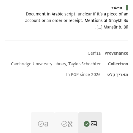
תיאור
Document in Arabic script, unclear if it's a piece of an
account or an order or receipt. Mentions al-Shaykh Bū
Manṣūr b. Bū [...].
Additional metadata
Geniza
Provenance
Cambridge University Library, Taylor-Schechter
Collection
תאריך קלט
In PGP since 2026