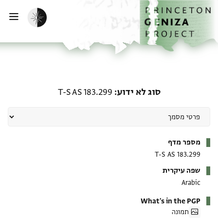
ף הבית
ילוג לתוכן
הפעלת מצב כהה
פתי
סוג לא ידוע: T-S AS 183.299
סוג לא ידוע
T-S AS 183.299
מטא-דאטא
מספר מדף
T-S AS 183.299
שפה עיקרית
Arabic
What's in the PGP
תמונה