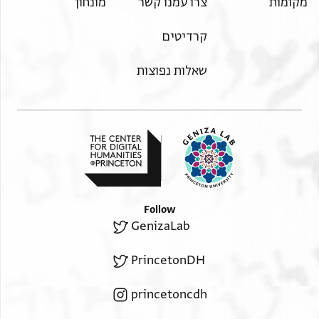
מקומות
צרו עמנו קשר
מונחון
קרדיטים
שאלות נפוצות
Follow
GenizaLab
PrincetonDH
princetoncdh