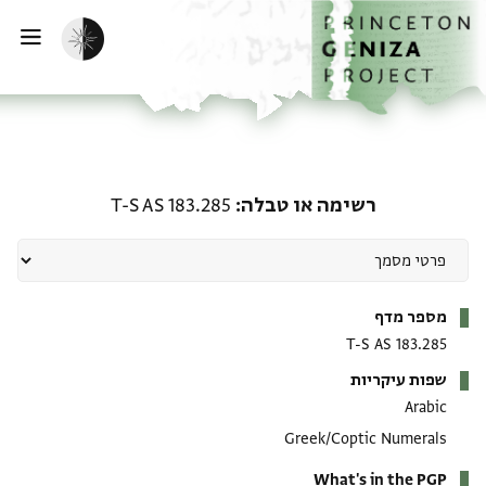
ף הבית
ילוג לתוכן
הפעלת מצב כהה
פתי
רשימה או טבלה: T-S AS 183.285
רשימה או טבלה
T-S AS 183.285
מטא-דאטא
מספר מדף
T-S AS 183.285
שפות עיקריות
Arabic
Greek/Coptic Numerals
What's in the PGP