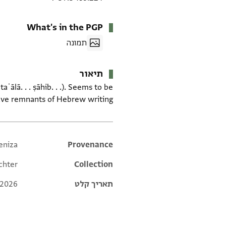
What's in the PGP
תמונה
תיאור
aʿālā. . . ṣāhib. . .). Seems to be
have remnants of Hebrew writing.
eniza
Additional metadata
Provenance
chter
Collection
תאריך קלט
 2026