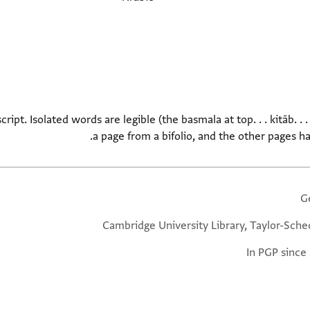
ript. Isolated words are legible (the basmala at top. . . kitāb. . . t
a page from a bifolio, and the other pages 
G
Cambridge University Library, Taylor-Sche
In PGP since