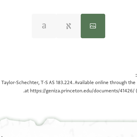
100%
100%
 Taylor-Schechter, T-S AS 183.224. Available online through the
at
https://geniza.princeton.edu/documents/41426/
(