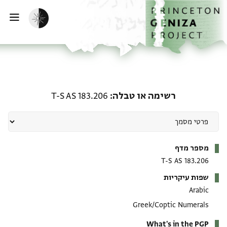
ף הבית
ילוג לתוכן
הפעלת מצב כהה
פתי
רשימה או טבלה: T-S AS 183.206
רשימה או טבלה
T-S AS 183.206
מטא-דאטא
מספר מדף
T-S AS 183.206
שפות עיקריות
Arabic
Greek/Coptic Numerals
What's in the PGP