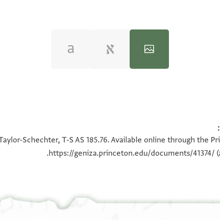
100%
100%
Taylor-Schechter, T-S AS 185.76. Available online through the Pr
https://geniza.princeton.edu/documents/41374/
(