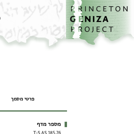
דף הבית
דילוג לתוכן
מ
פרטי מסמך
מספר מדף
מטא-דאטא
T-S AS 185.76