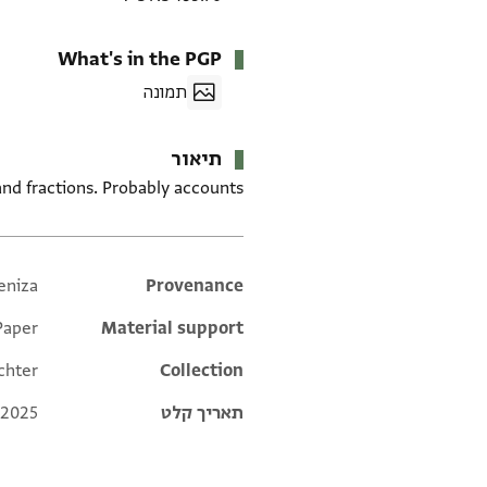
What's in the PGP
תמונה
תיאור
d fractions. Probably accounts.
eniza
Additional metadata
Provenance
Paper
Material support
chter
Collection
תאריך קלט
 2025