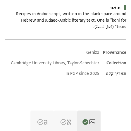
תיאור
Recipes in Arabic script, written in the blank space around
Hebrew and Judaeo-Arabic literary text. One is "kohl for
tears" (كحل للدمعة).
Additional metadata
Geniza
Provenance
Cambridge University Library, Taylor-Schechter
Collection
תאריך קלט
In PGP since 2025