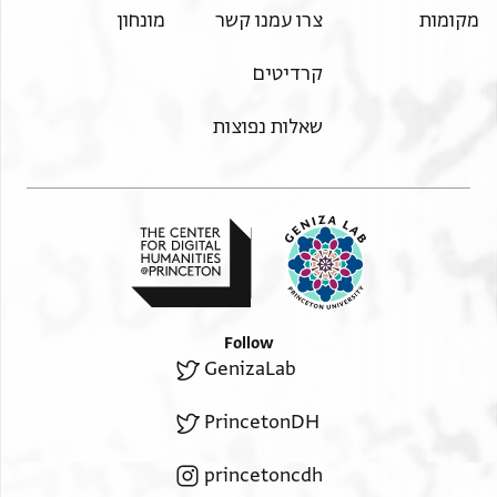
מקומות
צרו עמנו קשר
מונחון
קרדיטים
שאלות נפוצות
Follow
GenizaLab
PrincetonDH
princetoncdh