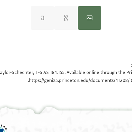
100%
100%
aylor-Schechter, T-S AS 184.155. Available online through the Pr
https://geniza.princeton.edu/documents/41208/
(