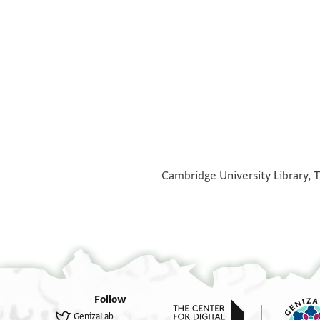
°
°
Cambridge University Library, T
Follow
GenizaLab