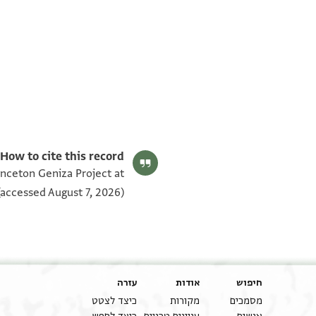
T-S AS 184.155 1v
T-S AS 184.155 1r
תנאי היתר שימוש בתצלום
How to cite this record:
inceton Geniza Project at
accessed August 7, 2026).
חיפוש
אודות
עזרה
מסמכים
מקורות
כיצד לצטט