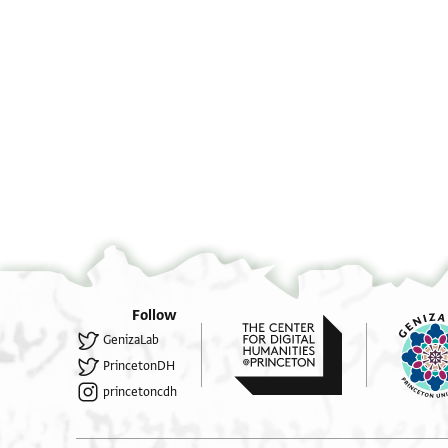
Follow
GenizaLab
PrincetonDH
princetoncdh