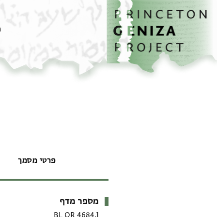
דף הבית
דילוג לתוכן
מ
פרטי מסמך
מספר מדף
מטא-דאטא
BL OR 4684.1