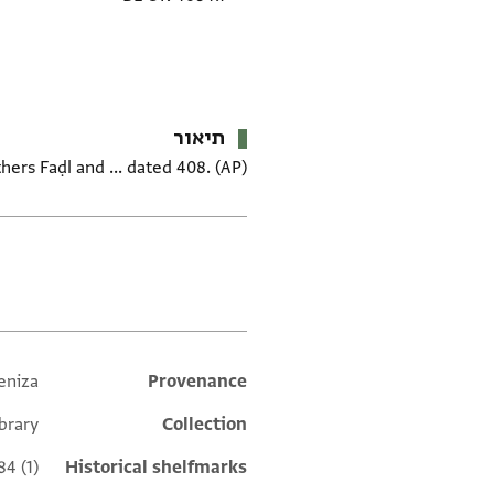
תיאור
ers Faḍl and ... dated 408. (AP)
תגים
eniza
Additional metadata
Provenance
ibrary
Collection
84 (1)
Historical shelfmarks