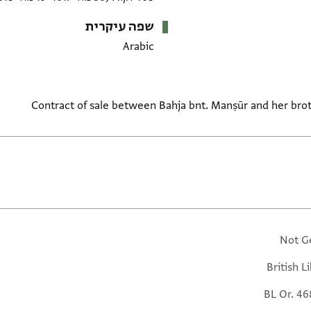
שפה עיקרית
Arabic
Contract of sale between Bahja bnt. Manṣūr and her broth
Not G
British L
BL Or. 46