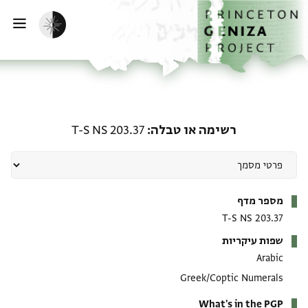
ף הבית
ילוג לתוכן
הפעלת מצב כהה
פתי
רשימה או טבלה: T-S NS 203.37
רשימה או טבלה
T-S NS 203.37
מטא-דאטא
מספר מדף
T-S NS 203.37
שפות עיקריות
Arabic
Greek/Coptic Numerals
What's in the PGP