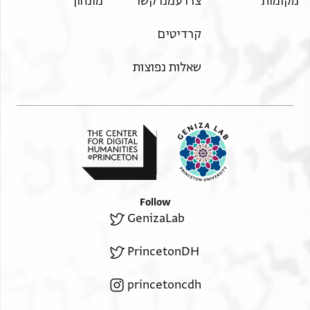
מקומות
צרו עמנו קשר
מונחון
קרדיטים
שאלות נפוצות
Follow
GenizaLab
PrincetonDH
princetoncdh