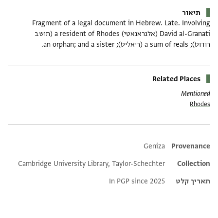
תיאור
Fragment of a legal document in Hebrew. Late. Involving
David al-Granati (אלגראנאטי) a resident of Rhodes (תושב
רודוס); a sum of reals (ריאליס); an orphan; and a sister.
Related Places
Mentioned
Rhodes
Additional metadata
Geniza
Provenance
Cambridge University Library, Taylor-Schechter
Collection
תאריך קלט
In PGP since 2025