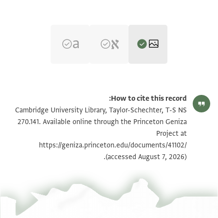
T-S NS 270.141 1r
הגדל וסובב
How to cite this record:
T-S NS 270.141 1v
הגדל וסובב
Cambridge University Library, Taylor-Schechter, T-S NS
270.141. Available online through the Princeton Geniza
Project at
תנאי היתר שימוש בתצלום
https://geniza.princeton.edu/documents/41102/
(accessed August 7, 2026).