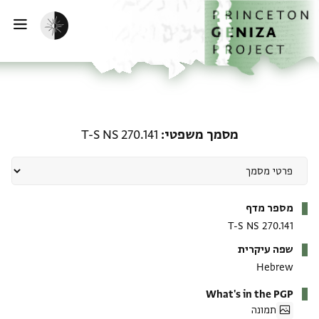
ף הבית
ילוג לתוכן
הפעלת מצב כהה
פתי
מסמך משפטי: T-S NS 270.141
מסמך משפטי
T-S NS 270.141
מטא-דאטא
מספר מדף
T-S NS 270.141
שפה עיקרית
Hebrew
What's in the PGP
תמונה