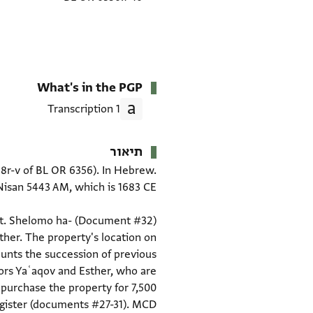
What's in the PGP
1 Transcription
תיאור
. 8r-v of BL OR 6356). In Hebrew.
 bt. Shelomo ha-
sther. The property's location on
unts the succession of previous
ors Yaʿaqov and Esther, who are
 purchase the property for 7,500
egister (documents #27-31). MCD.