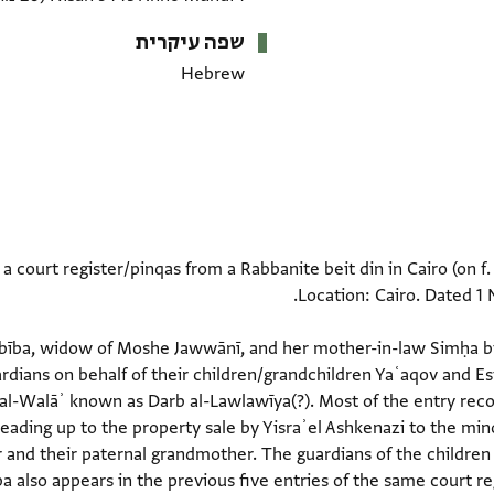
שפה עיקרית
Hebrew
 a court register/pinqas from a Rabbanite beit din in Cairo (on f
rchase by Ḥabība, widow of Moshe Jawwānī, and her mother-in-law Simḥa
uardians on behalf of their children/grandchildren Yaʿaqov and E
al-Walāʾ known as Darb al-Lawlawīya(?). Most of the entry reco
ading up to the property sale by Yisraʾel Ashkenazi to the min
 and their paternal grandmother. The guardians of the children
a also appears in the previous five entries of the same court r