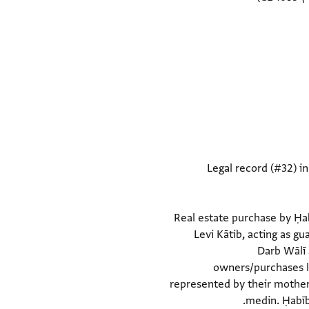
Legal record (#32) in
(Document #32) Real estate pu
Levi Kātib, acting as g
Darb Wālī 
owners/purchases le
represented by their mother
medin. Ḥabīb