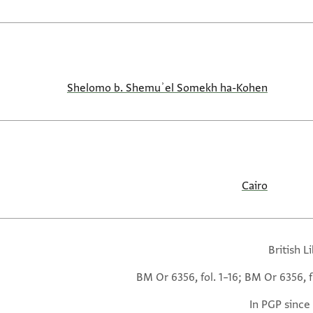
Shelomo b. Shemuʾel Somekh ha-Kohen
Cairo
British L
BM Or 6356, fol. 1–16; BM Or 6356, f
In PGP since