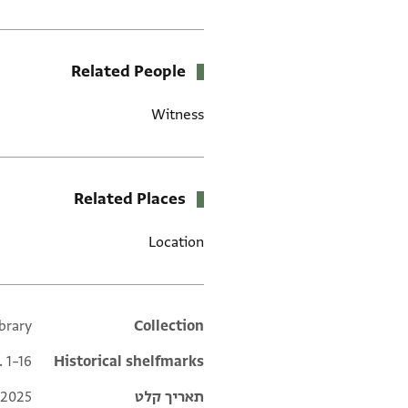
Related People
Witness
Related Places
Location
ibrary
Additional metadata
Collection
. 1–16
Historical shelfmarks
תאריך קלט
 2025