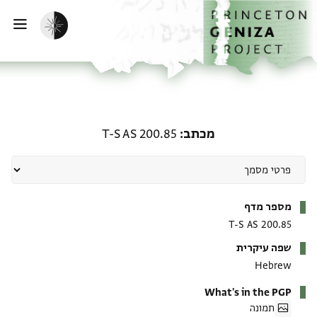
ף הבית
ילוג לתוכן
הפעלת מצב כהה
פתי
מכתב: T-S AS 200.85
מכתב
T-S AS 200.85
מטא-דאטא
מספר מדף
T-S AS 200.85
שפה עיקרית
Hebrew
What's in the PGP
תמונה