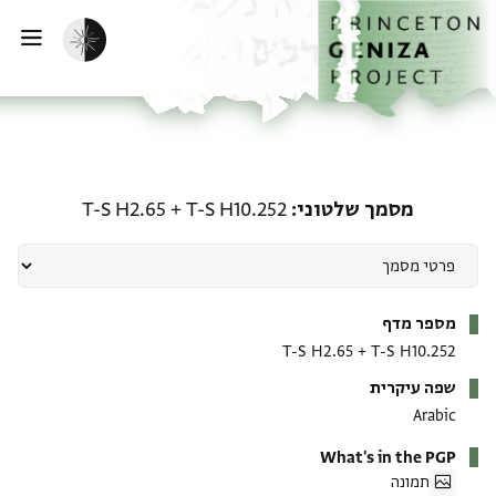
ף הבית
ילוג לתוכן
הפעלת מצב כהה
פתי
מסמך שלטוני: T-S H10.252 + T-S H2.65
מסמך שלטוני
T-S H10.252
+
T-S H2.65
מטא-דאטא
מספר מדף
T-S H2.65
+
T-S H10.252
שפה עיקרית
Arabic
What's in the PGP
תמונה