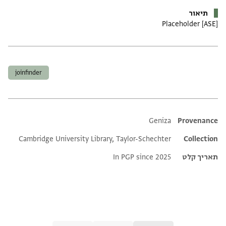
תיאור
Placeholder [ASE]
תגים
joinfinder
Additional metadata
Geniza
Provenance
Cambridge University Library, Taylor-Schechter
Collection
תאריך קלט
In PGP since 2025