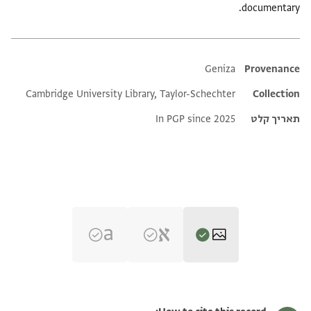
documentary.
Additional metadata
Geniza
Provenance
Cambridge University Library, Taylor-Schechter
Collection
תאריך קלט
In PGP since 2025
T-S AS 169.59 1r
הגדל וסובב