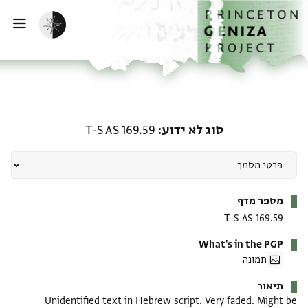
ף הבית
ילוג לתוכן
הפעלת מצב כהה
פתי
סוג לא ידוע: T-S AS 169.59
סוג לא ידוע
T-S AS 169.59
מטא-דאטא
מספר מדף
T-S AS 169.59
What's in the PGP
תמונה
תיאור
Unidentified text in Hebrew script. Very faded. Might be