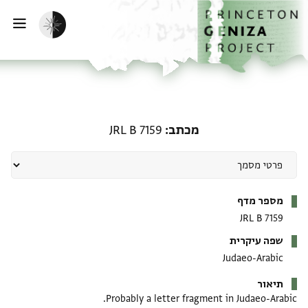
דף הבית
דילוג לתוכן
הפעלת מצב כהה
פתי
מכתב: JRL B 7159
מכתב
JRL B 7159
מטא-דאטא
מספר מדף
JRL B 7159
שפה עיקרית
Judaeo-Arabic
תיאור
Probably a letter fragment in Judaeo-Arabic.