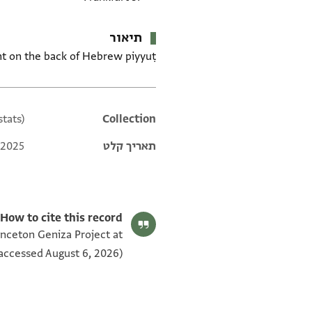
תיאור
A jotted account on the back of Hebrew piyyuṭ: לה מעי פצה לו
tats)
Additional metadata
Collection
תאריך קלט
 2025
How to cite this record:
rinceton Geniza Project at
accessed August 6, 2026).