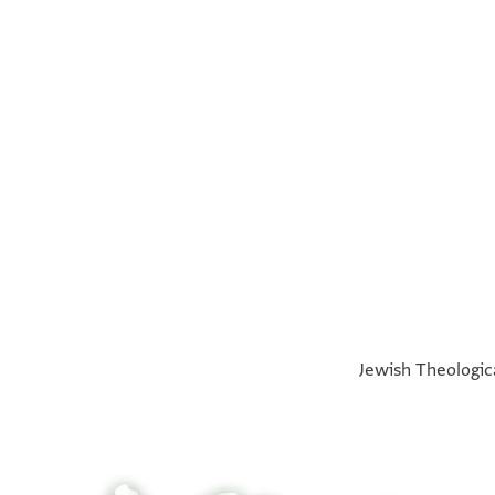
°
°
Jewish Theologica