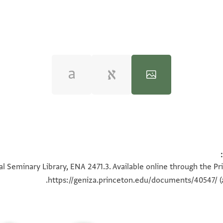
100%
100%
l Seminary Library, ENA 2471.3. Available online through the Pr
https://geniza.princeton.edu/documents/40547/
(