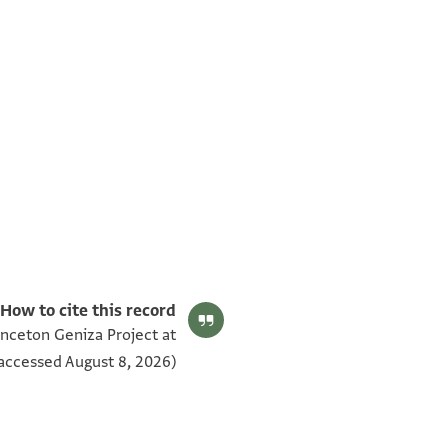
ENA 2471.3 verso
ENA 2471.3 recto
תנאי היתר שימוש בתצלום
How to cite this record:
inceton Geniza Project at
accessed August 8, 2026).