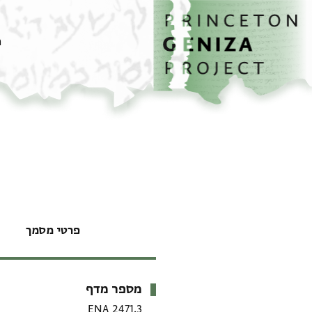
דף הבית
דילוג לתוכן
מ
פרטי מסמך
מספר מדף
מטא-דאטא
ENA 2471.3