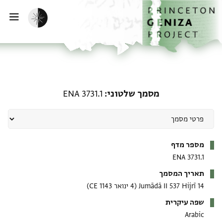
ף הבית
ילוג לתוכן
הפעלת מצב כהה
פתי
מסמך שלטוני: ENA 3731.1
מסמך שלטוני
ENA 3731.1
מטא-דאטא
מספר מדף
ENA 3731.1
תאריך המסמך
14 Jumādā II 537 Hijrī
(4 ינואר 1143 CE)
שפה עיקרית
Arabic