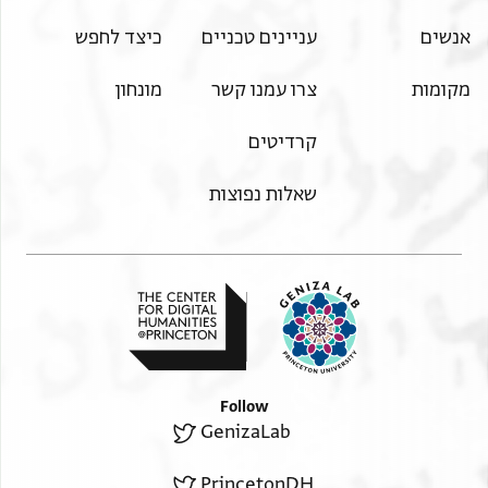
אנשים
עניינים טכניים
כיצד לחפש
מקומות
צרו עמנו קשר
מונחון
קרדיטים
שאלות נפוצות
Follow
GenizaLab
PrincetonDH