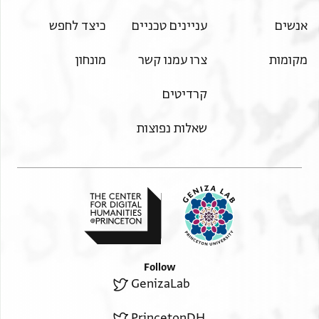
אנשים
עניינים טכניים
כיצד לחפש
מקומות
צרו עמנו קשר
מונחון
קרדיטים
שאלות נפוצות
Follow
GenizaLab
PrincetonDH