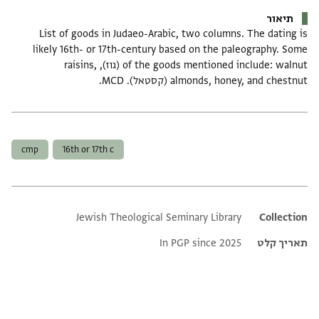
תיאור
List of goods in Judaeo-Arabic, two columns. The dating is
likely 16th- or 17th-century based on the paleography. Some
of the goods mentioned include: walnut (גוז), raisins,
almonds, honey, and chestnut (קסטאל). MCD.
תגים
cmp
16th or 17th c
Jewish Theological Seminary Library
Additional metadata
Collection
תאריך קלט
In PGP since 2025