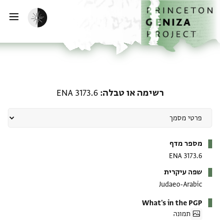
ף הבית
ילוג לתוכן
הפעלת מצב כהה
פתי
רשימה או טבלה: ENA 3173.6
רשימה או טבלה
ENA 3173.6
מטא-דאטא
מספר מדף
ENA 3173.6
שפה עיקרית
Judaeo-Arabic
What's in the PGP
תמונה