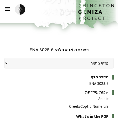
ף הבית
ילוג לתוכן
הפעלת מצב כהה
פתי
רשימה או טבלה: ENA 3028.6
רשימה או טבלה
ENA 3028.6
מטא-דאטא
מספר מדף
ENA 3028.6
שפות עיקריות
Arabic
Greek/Coptic Numerals
What's in the PGP