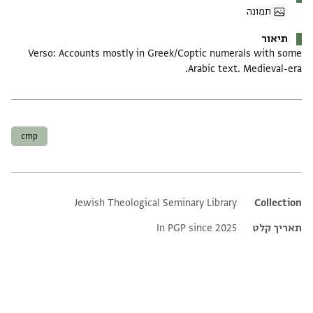
תמונה
תיאור
Verso: Accounts mostly in Greek/Coptic numerals with some
Arabic text. Medieval-era.
תגים
cmp
Jewish Theological Seminary Library
Additional metadata
Collection
תאריך קלט
In PGP since 2025