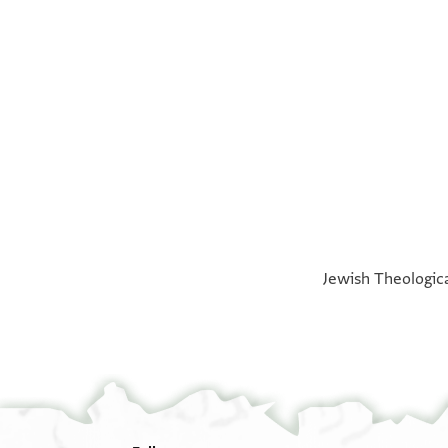
°
°
Jewish Theologica