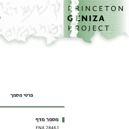
דף הבית
דילוג לתוכן
מ
פרטי מסמך
מספר מדף
מטא-דאטא
ENA 2846.1