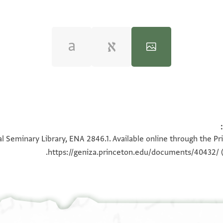
100%
100%
l Seminary Library, ENA 2846.1. Available online through the Pr
90°
https://geniza.princeton.edu/documents/40432/
(