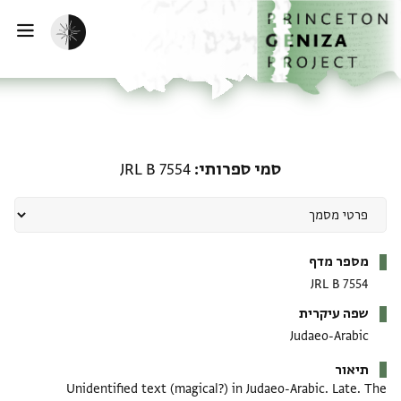
דף הבית
דילוג לתוכן
הפעלת מצב כהה
פתי
סמי ספרותי: JRL B 7554
סמי ספרותי
JRL B 7554
מטא-דאטא
מספר מדף
JRL B 7554
שפה עיקרית
Judaeo-Arabic
תיאור
Unidentified text (magical?) in Judaeo-Arabic. Late. The