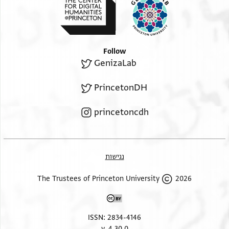
Follow
GenizaLab
PrincetonDH
princetoncdh
נגישות
2026 The Trustees of Princeton University
ISSN: 2834-4146
v. 4.30.0