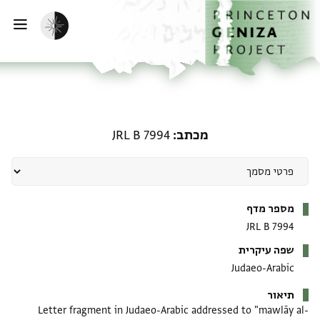
דף הבית
דילוג לתוכן
הפעלת מצב כהה
פתי
מכתב: JRL B 7994
מכתב
JRL B 7994
מטא-דאטא
מספר מדף
JRL B 7994
שפה עיקרית
Judaeo-Arabic
תיאור
Letter fragment in Judaeo-Arabic addressed to "mawlāy al-