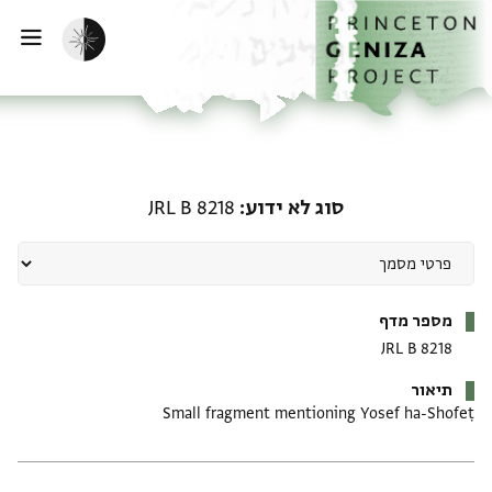
דף הבית
דילוג לתוכן
הפעלת מצב כהה
פתי
סוג לא ידוע: JRL B 8218
סוג לא ידוע
JRL B 8218
מטא-דאטא
מספר מדף
JRL B 8218
תיאור
Small fragment mentioning Yosef ha-Shofeṭ