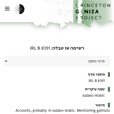
דף הבית
דילוג לתוכן
הפעלת מצב כהה
פתי
רשימה או טבלה: JRL B 8391
רשימה או טבלה
JRL B 8391
מטא-דאטא
מספר מדף
JRL B 8391
שפה עיקרית
Judaeo-Arabic
תיאור
Accounts, probably. In Judaeo-Arabic. Mentioning gallnuts