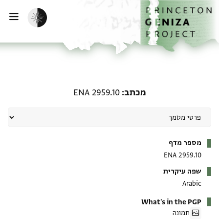
ף הבית
ילוג לתוכן
הפעלת מצב כהה
פתי
מכתב: ENA 2959.10
מכתב
ENA 2959.10
מטא-דאטא
מספר מדף
ENA 2959.10
שפה עיקרית
Arabic
What's in the PGP
תמונה