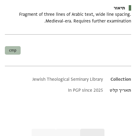
תיאור
Fragment of three lines of Arabic text, wide line spacing.
Medieval-era. Requires further examination.
תגים
cmp
Jewish Theological Seminary Library
Additional metadata
Collection
תאריך קלט
In PGP since 2025