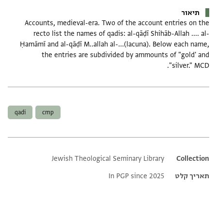
תיאור
Accounts, medieval-era. Two of the account entries on the
recto list the names of qadis: al-qāḍī Shihāb-Allah .... al-
Ḥamāmī and al-qāḍī M..allah al-...(lacuna). Below each name,
the entries are subdivided by ammounts of "gold' and
"silver." MCD.
תגים
qadi
cmp
Jewish Theological Seminary Library
Additional metadata
Collection
תאריך קלט
In PGP since 2025