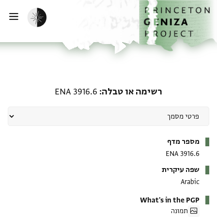
ף הבית
ילוג לתוכן
הפעלת מצב כהה
פתי
רשימה או טבלה: ENA 3916.6
רשימה או טבלה
ENA 3916.6
מטא-דאטא
מספר מדף
ENA 3916.6
שפה עיקרית
Arabic
What's in the PGP
תמונה