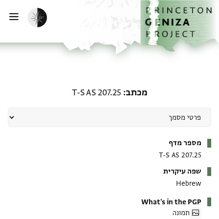
ף הבית
ילוג לתוכן
הפעלת מצב כהה
פתי
מכתב: T-S AS 207.25
מכתב
T-S AS 207.25
מטא-דאטא
מספר מדף
T-S AS 207.25
שפה עיקרית
Hebrew
What's in the PGP
תמונה