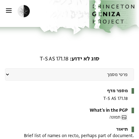
ף הבית
ילוג לתוכן
הפעלת מצב כהה
פתי
סוג לא ידוע: T-S AS 171.18
סוג לא ידוע
T-S AS 171.18
מטא-דאטא
מספר מדף
T-S AS 171.18
What's in the PGP
תמונה
תיאור
Brief list of names on recto, perhaps part of document.