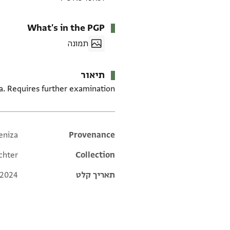
What's in the PGP
תמונה
תיאור
. Requires further examination.
eniza
Additional metadata
Provenance
chter
Collection
תאריך קלט
 2024