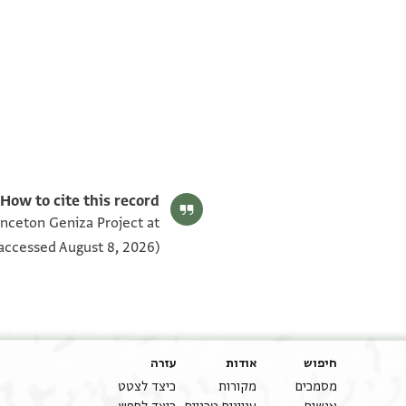
T-S AS 187.51 1v
T-S AS 187.51 1r
תנאי היתר שימוש בתצלום
How to cite this record:
rinceton Geniza Project at
accessed August 8, 2026).
חיפוש
אודות
עזרה
מסמכים
מקורות
כיצד לצטט