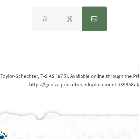
100%
100%
Taylor-Schechter, T-S AS 187.51. Available online through the P
https://geniza.princeton.edu/documents/39958/
(