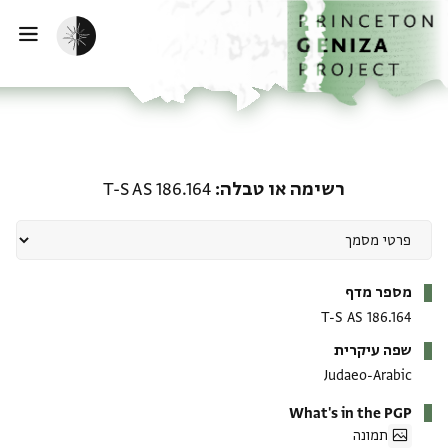
ף הבית
ילוג לתוכן
הפעלת מצב כהה
פתי
רשימה או טבלה: T-S AS 186.164
רשימה או טבלה
T-S AS 186.164
מטא-דאטא
מספר מדף
T-S AS 186.164
שפה עיקרית
Judaeo-Arabic
What's in the PGP
תמונה