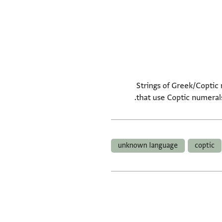
Strings of Greek/Coptic 
that use Coptic numerals
unknown language
coptic