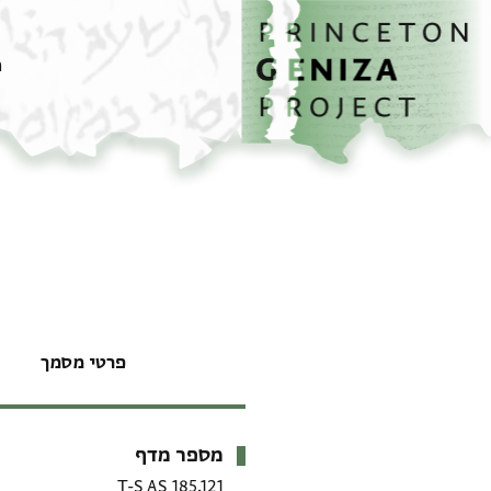
דף הבית
דילוג לתוכן
מ
פרטי מסמך
מספר מדף
מטא-דאטא
T-S AS 185.121