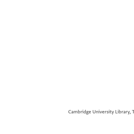
°
°
Cambridge University Library, T