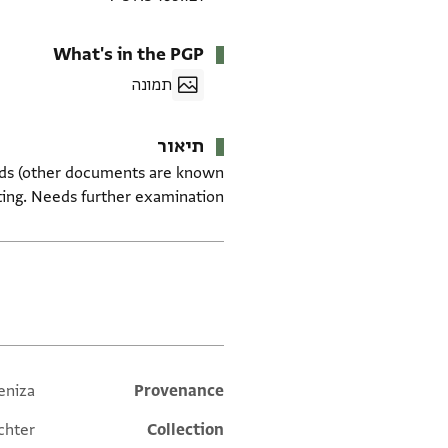
What's in the PGP
תמונה
תיאור
words (other documents are known
ting. Needs further examination.
תגים
eniza
Additional metadata
Provenance
chter
Collection