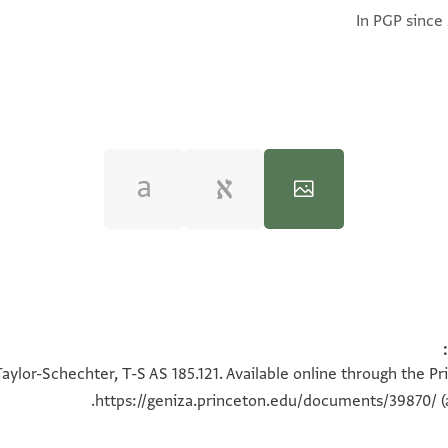
In PGP since
100%
100%
aylor-Schechter, T-S AS 185.121. Available online through the P
https://geniza.princeton.edu/documents/39870/
(