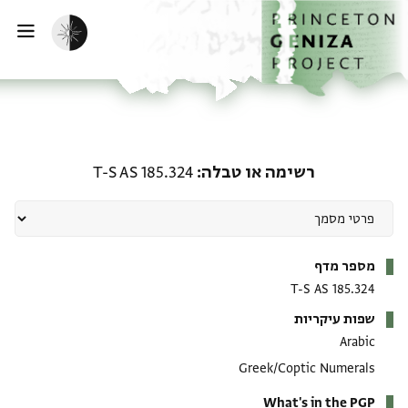
ף הבית
ילוג לתוכן
הפעלת מצב כהה
פתי
רשימה או טבלה: T-S AS 185.324
רשימה או טבלה
T-S AS 185.324
מטא-דאטא
מספר מדף
T-S AS 185.324
שפות עיקריות
Arabic
Greek/Coptic Numerals
What's in the PGP