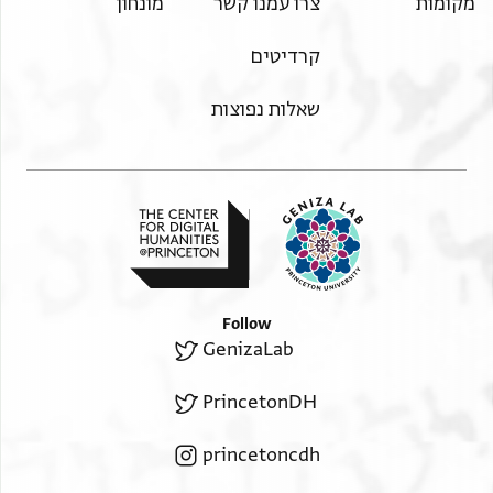
מקומות
צרו עמנו קשר
מונחון
קרדיטים
שאלות נפוצות
Follow
GenizaLab
PrincetonDH
princetoncdh