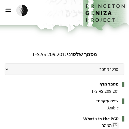
ף הבית
ילוג לתוכן
הפעלת מצב כהה
פתי
מסמך שלטוני: T-S AS 209.201
מסמך שלטוני
T-S AS 209.201
מטא-דאטא
מספר מדף
T-S AS 209.201
שפה עיקרית
Arabic
What's in the PGP
תמונה