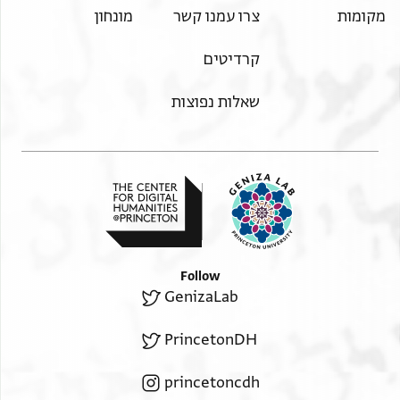
מקומות
צרו עמנו קשר
מונחון
קרדיטים
שאלות נפוצות
Follow
GenizaLab
PrincetonDH
princetoncdh