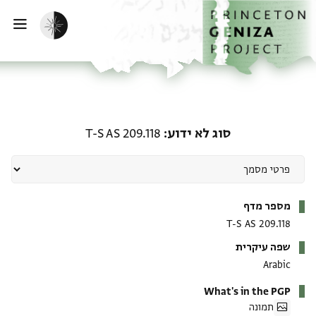
ף הבית
ילוג לתוכן
הפעלת מצב כהה
פתי
סוג לא ידוע: T-S AS 209.118
סוג לא ידוע
T-S AS 209.118
מטא-דאטא
מספר מדף
T-S AS 209.118
שפה עיקרית
Arabic
What's in the PGP
תמונה