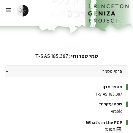
ף הבית
ילוג לתוכן
הפעלת מצב כהה
פתי
סמי ספרותי: T-S AS 185.387
סמי ספרותי
T-S AS 185.387
מטא-דאטא
מספר מדף
T-S AS 185.387
שפה עיקרית
Arabic
What's in the PGP
תמונה