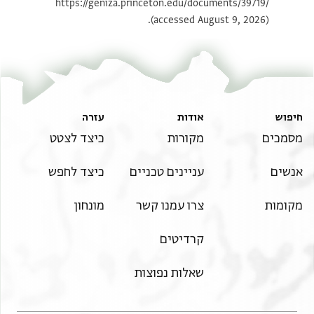
https://geniza.princeton.edu/documents/39719/
תנאי היתר שימוש בתצלום
(accessed August 9, 2026).
חיפוש
אודות
עזרה
מסמכים
מקורות
כיצד לצטט
אנשים
עניינים טכניים
כיצד לחפש
מקומות
צרו עמנו קשר
מונחון
קרדיטים
שאלות נפוצות