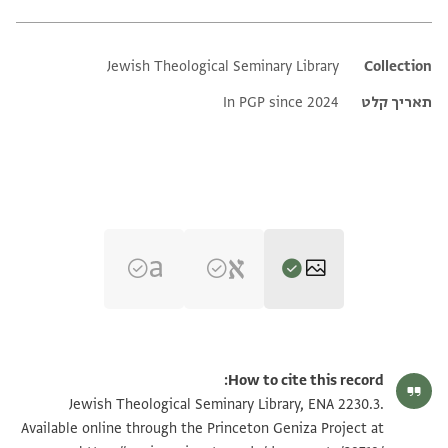
Jewish Theological Seminary Library
Additional metadata
Collection
תאריך קלט
In PGP since 2024
ENA 2230.3 recto
הגדל וסובב
How to cite this record:
ENA 2230.3 verso
הגדל וסובב
Jewish Theological Seminary Library, ENA 2230.3.
Available online through the Princeton Geniza Project at