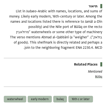
תיאור
List in Judaeo-Arabic with names, locations, and sums of
money. Likely early modern, 16th-century or later. Among the
names and locations listed there is reference to Jamāl a-Dīn
and the Nile port of Būlāq on the recto (possibly
waterwheels or some other type of machinery "מדולאבין
בולאק"). The verso mentions Aḥmad al-Qabbānī (a "weigher"
of goods). This shelfmark is directly related and perhaps a
join to the neighboring fragment ENA 2230.4. MCD.
Related Places
Mentioned
Būlāq
תגים
waterwheel
early modern
bulaq
16th c or later