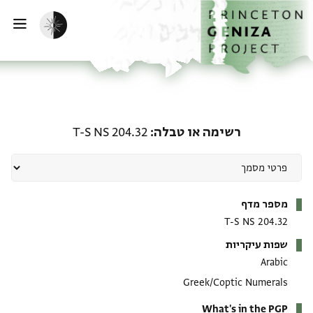
ף הבית
ילוג לתוכן
הפעלת מצב כהה
פתי
רשימה או טבלה: T-S NS 204.32
רשימה או טבלה
T-S NS 204.32
מטא-דאטא
מספר מדף
T-S NS 204.32
שפות עיקריות
Arabic
Greek/Coptic Numerals
What's in the PGP