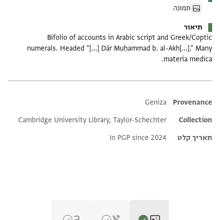
תמונה
תיאור
Bifolio of accounts in Arabic script and Greek/Coptic
numerals. Headed "[...] Dār Muḥammad b. al-Akh[...]." Many
materia medica.
Additional metadata
Geniza
Provenance
Cambridge University Library, Taylor-Schechter
Collection
תאריך קלט
In PGP since 2024