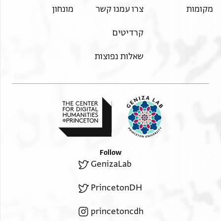
מקומות
צרו עמנו קשר
מונחון
קרדיטים
שאלות נפוצות
Follow
GenizaLab
PrincetonDH
princetoncdh