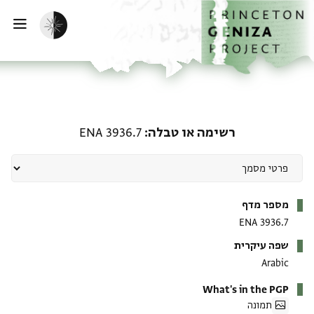
ף הבית
ילוג לתוכן
הפעלת מצב כהה
פתי
רשימה או טבלה: ENA 3936.7
רשימה או טבלה
ENA 3936.7
מטא-דאטא
מספר מדף
ENA 3936.7
שפה עיקרית
Arabic
What's in the PGP
תמונה