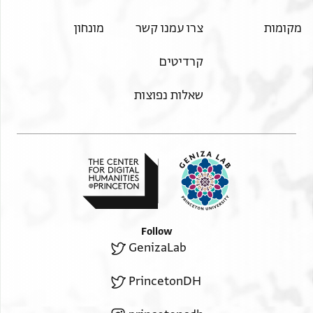
الاجتماع السار برحمته ان شا الله
شاكر تفضله صالح بن صاعد
وقد كتبت لحضرته عدة كتب من نهروارة ومن هاهنا ولم
מקומות
צרו עמנו קשר
מונחון
بن سعيد
اسمع لواحد منها جواب فارجوا يكون
ذلك لخير وسلامة وقد كنت منتظر كتابه يصل بما اعول
קרדיטים
عليه فان اعيننا متطلعة لاخبار
שאלות נפוצות
اهـ]ـل(؟) مصر واخبار الطريق ايضا وقد وصل الشيخ ابو
الفرج بن قساسا فوجدنا لوصوله
. . . . . . . . ا]خبار الناس ومن مات ومن عاش وحمدنا
الله وشكرناه
] الكتب من مصر لنعرف ما تصل من اخبار
] ويتفضل يعرفنا كيف جرت امور
] امورهم ايضا في المضي الى جدة
] السلامة والعافية
Follow
GenizaLab
] . . . . . . . . .
PrincetonDH