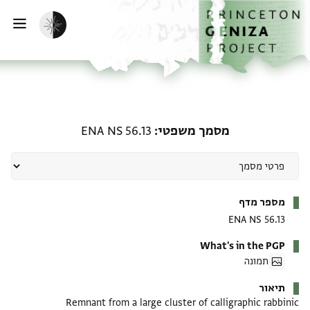
ף הבית
ילוג לתוכן
הפעלת מצב כהה
פתי
מסמך משפטי: ENA NS 56.13
מסמך משפטי
ENA NS 56.13
מטא-דאטא
מספר מדף
ENA NS 56.13
What's in the PGP
תמונה
תיאור
Remnant from a large cluster of calligraphic rabbinic