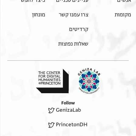
אנשים
עניינים טכניים
כיצד לחפש
מקומות
צרו עמנו קשר
מונחון
קרדיטים
שאלות נפוצות
Follow
GenizaLab
PrincetonDH