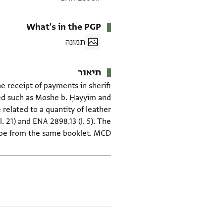
What's in the PGP
תמונה
תיאור
ned such as Moshe b. Ḥayyīm and
21) and ENA 2898.13 (l. 5). The
 be from the same booklet. MCD.
תגים