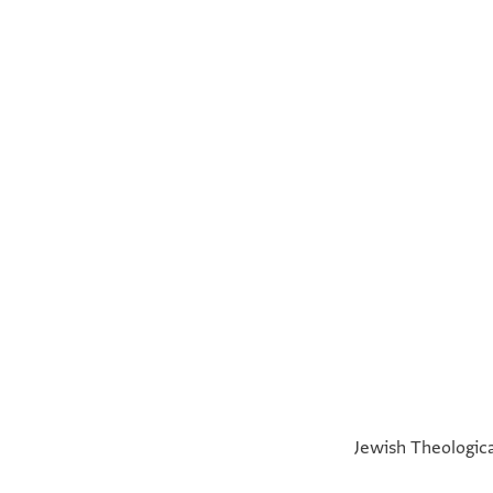
°
°
Jewish Theologica