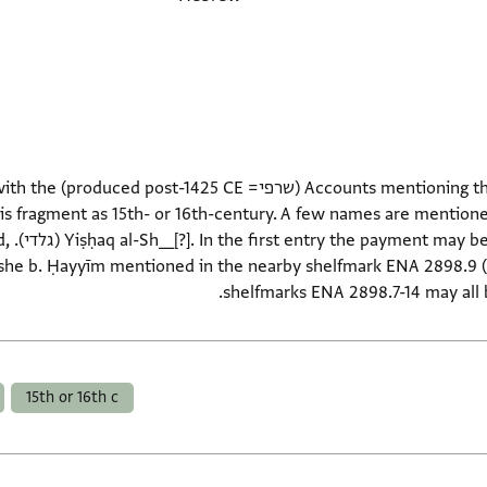
ceipt of payments in sherifi
his fragment as 15th- or 16th-century. A few names are mentio
eather
he b. Ḥayyīm mentioned in the nearby shelfmark ENA 2898.9 (l. 
shelfmarks ENA 2898.7-14 may all
15th or 16th c