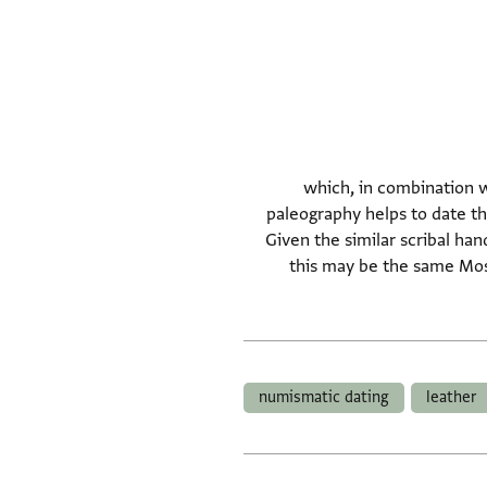
Accounts mentioning the re (שרפי= produced post-1425 CE) which, in combination with the
paleography helps to date t
Yiṣḥaq al-Sh__[?]. In the first entry the payment may be related to a quantity of l (גלדי). Given the similar scribal hand,
this may be the same Mos
numismatic dating
leather