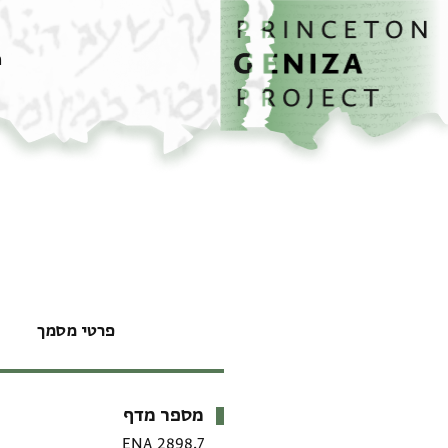
דף הבית
דילוג לתוכן
מ
פרטי מסמך
מספר מדף
מטא-דאטא
ENA 2898.7