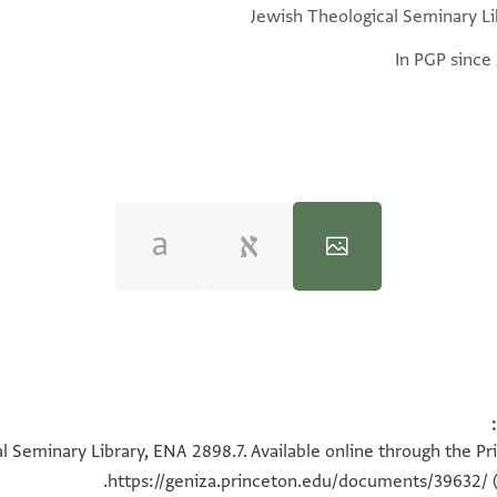
Jewish Theological Seminary Li
In PGP since
100%
100%
l Seminary Library, ENA 2898.7. Available online through the Pr
https://geniza.princeton.edu/documents/39632/
(